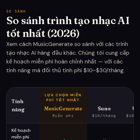
SO SÁNH
So sánh trình tạo nhạc AI
tốt nhất (2026)
Xem cách MusicGenerate so sánh với các trình
tạo nhạc AI hàng đầu khác. Chúng tôi cung cấp
kế hoạch miễn phí hoàn chỉnh nhất — với các
tính năng mà đối thủ tính phí $10–$30/tháng.
LỰA CHỌN MIỄN
PHÍ TỐT NHẤT
Tính
MusicGenerate
Suno
Ud
năng
Miễn phí
$10/tháng
$10/t
So sánh tính năng của các trình tạo nhạc AI (2026)
Kế hoạch
miễn phí