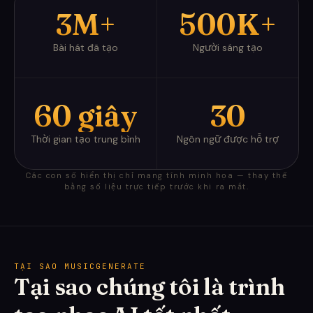
3M+
500K+
Bài hát đã tạo
Người sáng tạo
60 giây
30
Thời gian tạo trung bình
Ngôn ngữ được hỗ trợ
Các con số hiển thị chỉ mang tính minh họa — thay thế
bằng số liệu trực tiếp trước khi ra mắt.
TẠI SAO MUSICGENERATE
Tại sao chúng tôi là trình