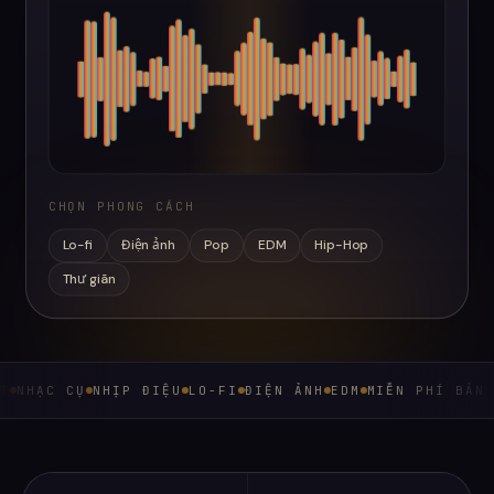
CHỌN PHONG CÁCH
Lo-fi
Điện ảnh
Pop
EDM
Hip-Hop
Thư giãn
NHỊP ĐIỆU
LO-FI
ĐIỆN ẢNH
EDM
MIỄN PHÍ BẢN QUYỀN
STEM