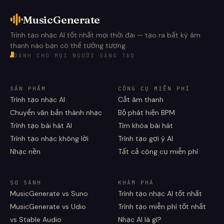
MusicGenerate
Trình tạo nhạc AI tốt nhất mọi thời đại — tạo ra bất kỳ âm
thanh nào bạn có thể tưởng tượng.
DÀNH CHO MỌI NGƯỜI SÁNG TẠO
SẢN PHẨM
CÔNG CỤ MIỄN PHÍ
Trình tạo nhạc AI
Cắt âm thanh
Chuyển văn bản thành nhạc
Bộ phát hiện BPM
Trình tạo bài hát AI
Tìm khóa bài hát
Trình tạo nhạc không lời
Trình tạo gợi ý AI
Nhạc nền
Tất cả công cụ miễn phí
SO SÁNH
KHÁM PHÁ
MusicGenerate vs Suno
Trình tạo nhạc AI tốt nhất
MusicGenerate vs Udio
Trình tạo miễn phí tốt nhất
vs Stable Audio
Nhạc AI là gì?