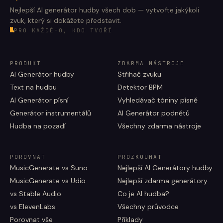
Nejlepší AI generátor hudby všech dob — vytvořte jakýkoli
zvuk, který si dokážete představit.
PRO KAŽDÉHO, KDO TVOŘÍ
PRODUKT
ZDARMA NÁSTROJE
AI Generátor hudby
Střihač zvuku
Text na hudbu
Detektor BPM
AI Generátor písní
Vyhledávač tóniny písně
Generátor instrumentálů
AI Generátor podnětů
Hudba na pozadí
Všechny zdarma nástroje
POROVNAT
PROZKOUMAT
MusicGenerate vs Suno
Nejlepší AI Generátory hudby
MusicGenerate vs Udio
Nejlepší zdarma generátory
vs Stable Audio
Co je AI hudba?
vs ElevenLabs
Všechny průvodce
Porovnat vše
Příklady