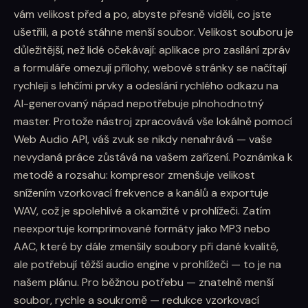
vám velikost před a po, abyste přesně viděli, co jste
ušetřili, a poté stáhne menší soubor. Velikost souboru je
důležitější, než lidé očekávají: aplikace pro zasílání zpráv
a formuláře omezují přílohy, webové stránky se načítají
rychleji s lehčími prvky a odeslání rychlého odkazu na
AI-generovaný nápad nepotřebuje plnohodnotný
master. Protože nástroj zpracovává vše lokálně pomocí
Web Audio API, váš zvuk se nikdy nenahrává — vaše
nevydaná práce zůstává na vašem zařízení. Poznámka k
metodě a rozsahu: kompresor zmenšuje velikost
snížením vzorkovací frekvence a kanálů a exportuje
WAV, což je spolehlivé a okamžité v prohlížeči. Zatím
neexportuje komprimované formáty jako MP3 nebo
AAC, které by dále zmenšily soubory při dané kvalitě,
ale potřebují těžší audio engine v prohlížeči — to je na
našem plánu. Pro běžnou potřebu — znatelně menší
soubor, rychle a soukromě — redukce vzorkovací