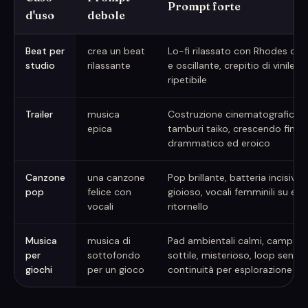
Prompt forte
d'uso
debole
Prompt musicali AI deboli contro forti
Beat per
crea un beat
Lo-fi rilassato con Rhodes cald
studio
rilassante
e oscillante, crepitio di vinile, 
ripetibile
Trailer
musica
Costruzione cinematografica ep
epica
tamburi taiko, crescendo fino 
drammatico ed eroico
Canzone
una canzone
Pop brillante, batteria incisiva 
pop
felice con
gioioso, vocali femminili su es
vocali
ritornello
Musica
musica di
Pad ambientali calmi, campane 
per
sottofondo
sottile, misterioso, loop senza 
giochi
per un gioco
continuità per esplorazione