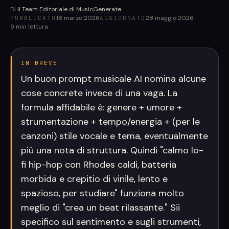
Di
Il Team Editoriale di MusicGenerate
·
18 marzo 2026
28 maggio 2026
·
PUBBLICATO
AGGIORNATO
9
min lettura
IN BREVE
Un buon prompt musicale AI nomina alcune
cose concrete invece di una vaga. La
formula affidabile è: genere + umore +
strumentazione + tempo/energia + (per le
canzoni) stile vocale e tema, eventualmente
più una nota di struttura. Quindi "calmo lo-
fi hip-hop con Rhodes caldi, batteria
morbida e crepitio di vinile, lento e
spazioso, per studiare" funziona molto
meglio di "crea un beat rilassante." Sii
specifico sul sentimento e sugli strumenti,