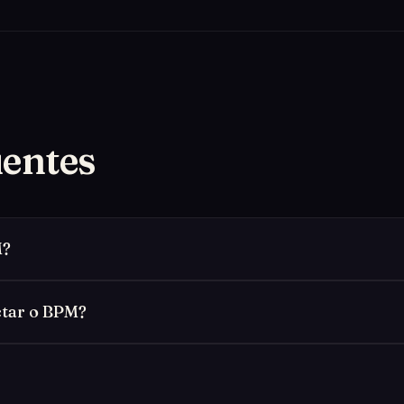
uentes
M?
ctar o BPM?