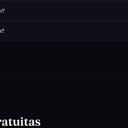
o?
m?
atuitas