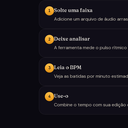
Solte uma faixa
1
Adicione um arquivo de áudio arra
Deixe analisar
2
A ferramenta mede o pulso rítmico
Leia o BPM
3
Veja as batidas por minuto estima
Use-o
4
Combine o tempo com sua edição d