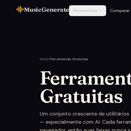
MusicGenerate
Ferramentas
Comparar
Início
/
Ferramentas Gratuitas
Ferrament
Gratuitas
Um conjunto crescente de utilitários
— especialmente com AI. Cada ferram
navegador, então suas faixas nunca 