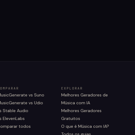
OMPARAR
EXPLORAR
usicGenerate vs Suno
Melhores Geradores de
usicGenerate vs Udio
Música com IA
s Stable Audio
Melhores Geradores
s ElevenLabs
Gratuitos
omparar todos
O que é Música com IA?
Todos os guias