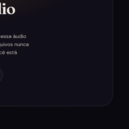
io
cessa áudio
quivos nunca
cê está