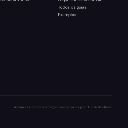
Todos os guias
Exemplos
As faixas de demonstração são geradas por IA e ilustrativas.