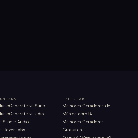
OMPARAR
EXPLORAR
usicGenerate vs Suno
Melhores Geradores de
usicGenerate vs Udio
Música com IA
s Stable Audio
Melhores Geradores
s ElevenLabs
Gratuitos
omparar todos
O que é Música com IA?