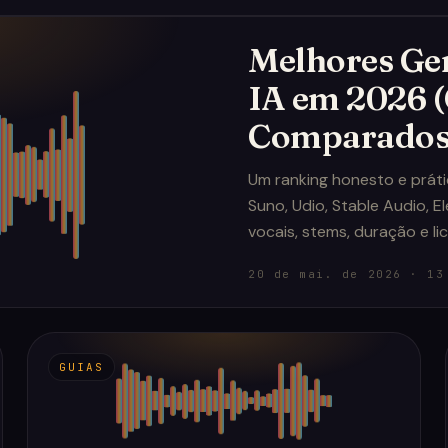
Melhores Ge
IA em 2026 (
Comparados
Um ranking honesto e prát
Suno, Udio, Stable Audio, 
vocais, stems, duração e l
20 de mai. de 2026
·
13
GUIAS