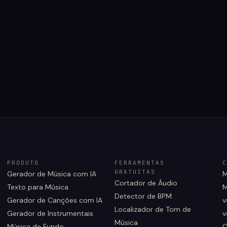
PRODUTO
FERRAMENTAS
C
GRATUITAS
Gerador de Música com IA
M
Cortador de Áudio
Texto para Música
M
Detector de BPM
Gerador de Canções com IA
v
Localizador de Tom de
Gerador de Instrumentais
v
Música
Música de Fundo
C