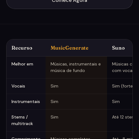
Comece Agora
Recurso
MusicGenerate
Suno
MusicGenerate vs Suno (capturado em junho de 2026)
Melhor em
Músicas, instrumentais e
Músicas comp
música de fundo
com vocais
Vocais
Sim
Sim (forte)
Instrumentais
Sim
Sim
Stems /
Sim
Até 12 stems
multitrack