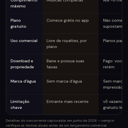
Comprimento
Músicas completas
Até ~8 minut
máximo
Plano
Comece grátis no app
Não comerci
gratuito
supostament
Uso comercial
Livre de royalties, por
Planos pagos
plano
Download e
Baixe e possua suas
Pago: você po
propriedade
faixas
retém
Marca d'água
Sem marca d'água
Sem marca au
impressão dig
Limitação
Entrante mais recente
v5 vazament
chave
gratuito limi
Detalhes do concorrente capturados em junho de 2026 — sempre
verifique os termos atuais antes de um lançamento comercial.