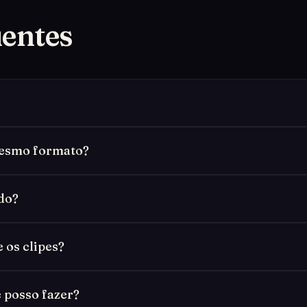
uentes
mesmo formato?
do?
 os clipes?
 posso fazer?