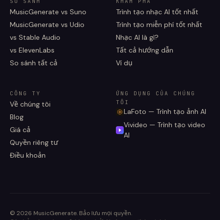
SO SÁNH
KHÁM PHÁ
MusicGenerate vs Suno
Trình tạo nhạc AI tốt nhất
MusicGenerate vs Udio
Trình tạo miễn phí tốt nhất
vs Stable Audio
Nhạc AI là gì?
vs ElevenLabs
Tất cả hướng dẫn
So sánh tất cả
Ví dụ
CÔNG TY
ỨNG DỤNG CỦA CHÚNG
TÔI
Về chúng tôi
LaFoto — Trình tạo ảnh AI
Blog
Vivideo — Trình tạo video
Giá cả
AI
Quyền riêng tư
Điều khoản
©
2026
MusicGenerate
.
Bảo lưu mọi quyền.