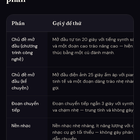
Phần
Gợi ý để thử
Các gợi ý khởi đầu cho âm thanh podcast — điều chỉnh tâm trạn
Chủ đề mở
Mở đầu tự tin 20 giây với tiếng synth sán
đầu (chương
và một đoạn cao trào nâng cao — hiện đại 
trình công
thúc bằng một cú đánh mạnh.
nghệ)
Chủ đề mở
Mở đầu điện ảnh 25 giây ấm áp với piano
đầu (kể
tinh tế và một đoạn dâng trào nhẹ nhàng
chuyện)
gọi.
Đoạn chuyển
Đoạn chuyển tiếp ngắn 3 giây với synth t
tiếp
va chạm nhẹ — trung tính và không gây ch
Nền nhạc
Nền nhạc nhẹ nhàng, ít năng lượng với cá
nhạc cụ gõ tối thiểu — không gây phân t
dẫn chuyện.