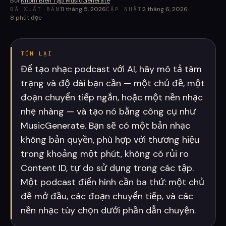
Bởi
Nhóm Biên Tập MusicGenerate
·
11 tháng 5, 2026
2 tháng 6, 2026
·
ĐÃ XUẤT BẢN
CẬP NHẬT
8
phút đọc
TÓM LẠI
Để tạo nhạc podcast với AI, hãy mô tả tâm
trạng và độ dài bạn cần — một chủ đề, một
đoạn chuyển tiếp ngắn, hoặc một nền nhạc
nhẹ nhàng — và tạo nó bằng công cụ như
MusicGenerate. Bạn sẽ có một bản nhạc
không bản quyền, phù hợp với thương hiệu
trong khoảng một phút, không có rủi ro
Content ID, tự do sử dụng trong các tập.
Một podcast điển hình cần ba thứ: một chủ
đề mở đầu, các đoạn chuyển tiếp, và các
nền nhạc tùy chọn dưới phần dẫn chuyện.