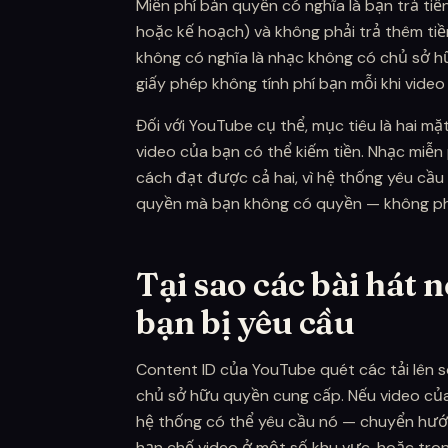
Miễn phí bản quyền có nghĩa là bạn trả ti
hoặc kế hoạch) và không phải trả thêm ti
không có nghĩa là nhạc không có chủ sở h
giấy phép không tính phí bạn mỗi khi vide
Đối với YouTube cụ thể, mục tiêu là hai mặ
video của bạn có thể kiếm tiền. Nhạc mi
cách đạt được cả hai, vì hệ thống yêu cầu
quyền mà bạn không có quyền — không ph
Tại sao các bài hát n
bạn bị yêu cầu
Content ID của YouTube quét các tải lên s
chủ sở hữu quyền cung cấp. Nếu video củ
hệ thống có thể yêu cầu nó — chuyển hư
hạn chế video ở một số khu vực, hoặc tron