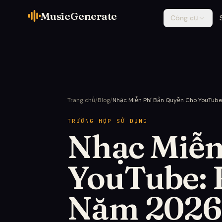
MusicGenerate
Công cụ
Trang chủ
/
Blog
/
Nhạc Miễn Phí Bản Quyền Cho YouTub
TRƯỜNG HỢP SỬ DỤNG
Nhạc Miễn
YouTube: 
Năm 2026