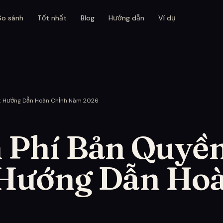
So sánh
Tốt nhất
Blog
Hướng dẫn
Ví dụ
e: Hướng Dẫn Hoàn Chỉnh Năm 2026
 Phí Bản Quyề
Hướng Dẫn Ho