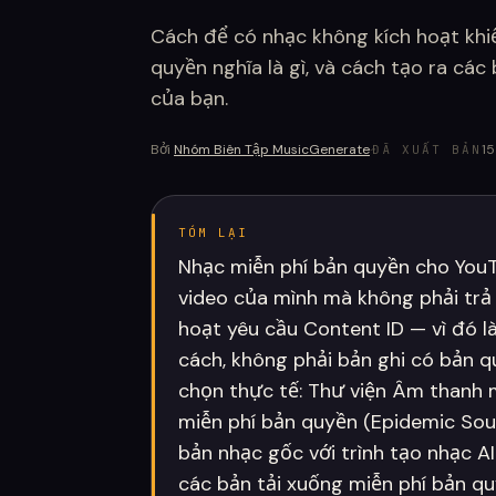
Cách để có nhạc không kích hoạt khiế
quyền nghĩa là gì, và cách tạo ra các
của bạn.
Bởi
Nhóm Biên Tập MusicGenerate
·
15
ĐÃ XUẤT BẢN
TÓM LẠI
Nhạc miễn phí bản quyền cho YouT
video của mình mà không phải trả 
hoạt yêu cầu Content ID — vì đó 
cách, không phải bản ghi có bản q
chọn thực tế: Thư viện Âm thanh 
miễn phí bản quyền (Epidemic Soun
bản nhạc gốc với trình tạo nhạc 
các bản tải xuống miễn phí bản q