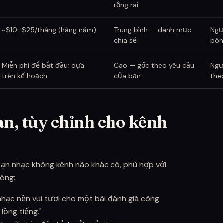
rộng rãi
~$10–$25/tháng (hàng năm)
Trung bình — danh mục
Ngư
chia sẻ
bón
Miễn phí để bắt đầu; dựa
Cao — gốc theo yêu cầu
Ngư
trên kế hoạch
của bạn
the
àn, tùy chỉnh cho kênh
bạn nhạc không kênh nào khác có, phù hợp với
hóng:
nhạc nền vui tươi cho một bài đánh giá công
lồng tiếng."