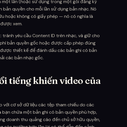
ền một lần (hoặc sử dụng trong một gói đăng ký
ền bản quyền cho mỗi lần sử dụng bản nhạc. Nó
ữu hoặc không có giấy phép — nó có nghĩa là
o được xem.
t: tránh yêu cầu Content ID trên nhạc, và giữ cho
ễn phí bản quyền gốc hoặc được cấp phép đúng
 được thiết kế để đánh dấu các bản ghi có bản
ải các bản nhạc gốc.
ổi tiếng khiến video của
o với cơ sở dữ liệu các tệp tham chiếu do các
a bạn chứa một bản ghi có bản quyền phù hợp,
ớng doanh thu quảng cáo đến chủ sở hữu quyền,
g các trường hợp lặp lại có thể dẫn đến cảnh