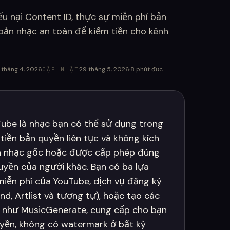
u nại Content ID, thực sự miễn phí bản
 bản nhạc an toàn để kiếm tiền cho kênh
 tháng 4, 2026
29 tháng 5, 2026
·
8
phút đọc
CẬP NHẬT
ube là nhạc bạn có thể sử dụng trong
tiền bản quyền liên tục và không kích
là nhạc gốc hoặc được cấp phép đúng
uyền của người khác. Bạn có ba lựa
miễn phí của YouTube, dịch vụ đăng ký
d, Artlist và tương tự), hoặc tạo các
AI như MusicGenerate, cung cấp cho bạn
uyền, không có watermark ở bất kỳ