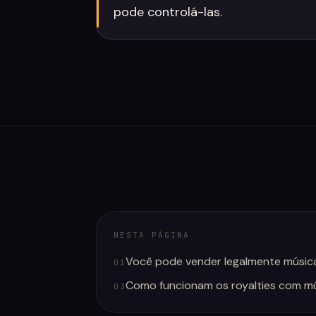
pode controlá-las.
NESTA PÁGINA
Você pode vender legalmente música
01
Como funcionam os royalties com mú
03