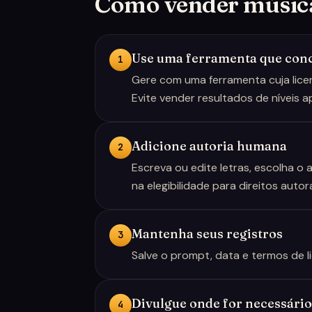
Como vender música
Use uma ferramenta que conc
1
Gere com uma ferramenta cuja licen
Evite vender resultados de níveis 
Adicione autoria humana
2
Escreva ou edite letras, escolha o 
na elegibilidade para direitos autora
Mantenha seus registros
3
Salve o prompt, data e termos de l
Divulgue onde for necessário
4