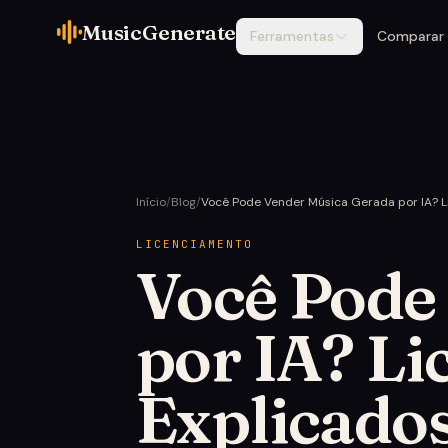
MusicGenerate
Ferramentas
Comparar
Início
/
Blog
/
Você Pode Vender Música Gerada por IA? L
LICENCIAMENTO
Você Pode
por IA? Li
Explicado