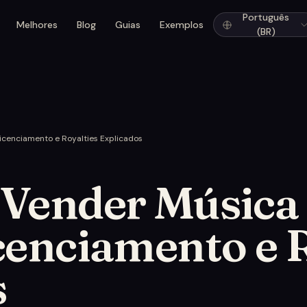
Português
Melhores
Blog
Guias
Exemplos
(BR)
icenciamento e Royalties Explicados
 Vender Música
cenciamento e 
s