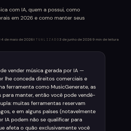
ica com IA, quem a possui, como
utorais em 2026 e como manter seus
4 de maio de 2026
3 de junho de 2026
·
9
min de leitura
O
ATUALIZADO
ode vender música gerada por IA —
r lhe conceda direitos comerciais e
ma ferramenta como MusicGenerate, as
uas para manter, então você pode vendê-
 dupla: muitas ferramentas reservam
agos, e em alguns países (notavelmente
r IA podem não se qualificar para
que afeta o quão exclusivamente você